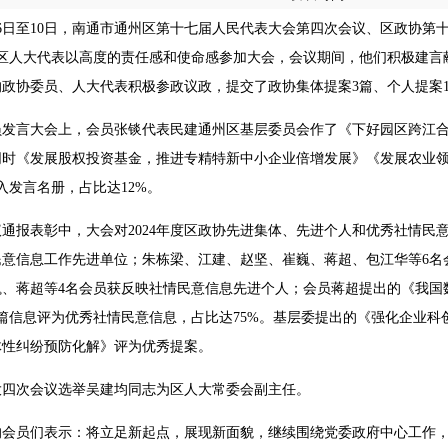
1月6日至10日，南通市通州区第十七届人民代表大会第四次会议、区政协
名区人大代表以高度的责任感和使命感参加大会，会议期间，他们积极建言
政协委员、人大代表积极参政议政，提交了政协集体提案3篇、个人提案1
员发言大会上，会员张锬代表民建通州区基层委员会作了《下好园区跨江合
同时《发展股权投资基金，推进专精特新中小企业倍增发展》《发展农业
入发言名册，占比达12%。
通报表彰中，大会对2024年度区政协先进集体、先进个人和优秀社情民
民意信息工作先进单位；朱栋梁、江建、赵坚、崔巍、蒋超、包江华等6名
巍、蒋超等4名会员获反映社情民意信息先进个人；会员蒋超提出的《我国
篇信息评为优秀社情民意信息，占比达75%。基层委提出的《强化企业
体性纠纷预防化解》评为优秀提案。
大四次会议选举吴建均同志为区人大常委会副主任。
的会员们表示：将立足新起点，展现新面貌，继续围绕党委政府中心工作