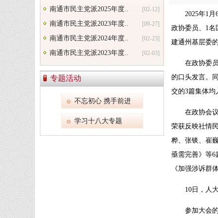
南通市民主党派2025年度..
[02-12]
2025年
南通市民主党派2023年度..
[09-27]
政协委员、1
南通市民主党派2024年度..
[02-23]
建通州基层委的
南通市民主党派2023年度..
[02-03]
在政协委
的口头发言。
专题活动
交的3篇集体均
不忘初心 携手前进
在政协会议
学习十八大专题
荣获反映社情
桦、张锬、崔
亟需完善》等6
《加强涉诉群
10日，人
参加大会