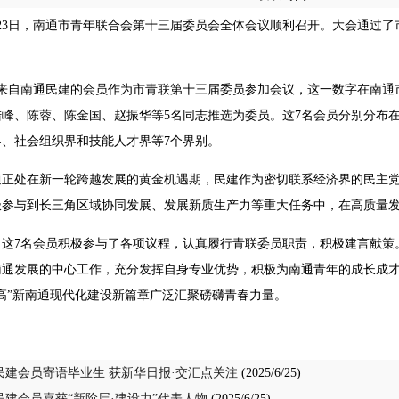
至23日，南通市青年联合会第十三届委员会全体会议顺利召开。大会通过
名来自南通民建的会员作为市青联第十三届委员参加会议，这一数字在南通
陆峰、陈蓉、陈金国、赵振华等5名同志推选为委员。这7名会员分别分布
界、社会组织界和技能人才界等7个界别。
通正处在新一轮跨越发展的黄金机遇期，民建作为密切联系经济界的民主党
极参与到长三角区域协同发展、发展新质生产力等重大任务中，在高质量
，这7名会员积极参与了各项议程，认真履行青联委员职责，积极建言献策
南通发展的中心工作，充分发挥自身专业优势，积极为南通青年的成长成
高”新南通现代化建设新篇章广泛汇聚磅礴青春力量。
民建会员寄语毕业生 获新华日报·交汇点关注
(2025/6/25)
民建会员喜获“新阶层·建设力”代表人物
(2025/6/25)