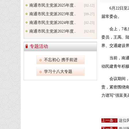
南通市民主党派2025年度..
[02-12]
6月22日
南通市民主党派2023年度..
[09-27]
届常委会。
南通市民主党派2024年度..
[02-23]
会上，7
南通市民主党派2023年度..
[02-03]
委员，王禹、
界、交通建设
专题活动
当前，南
不忘初心 携手前进
动民建青年积
学习十八大专题
会议期间
责，紧密围绕
力谱写“强富美
上一条：
这位
下一条：
崇川